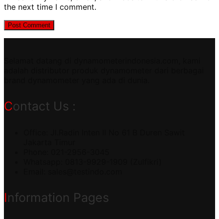
the next time I comment.
Selamat datang di dynamometerindonesia.com, kami
adalah distributor produk dynamometer dari berbagai
brand dynamometer yang ada di dunia.
Contact Us :
Office: Jl.Radin Inten II No 61 B Duren Sawit
Jakarta Timur
Phone: 021-2956-3045
Whatsapp: 0813-9929-1909 (Zulfikri)
Email:
sales@testindo.com
Information Pages