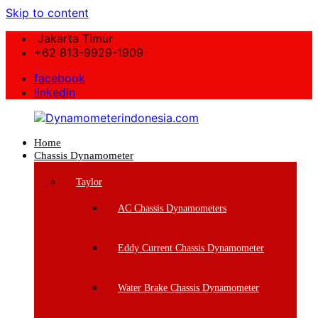
Skip to content
Jakarta Timur
+62 813-9929-1909
facebook
linkedin
Home
Dynamometerindonesia.com
Chassis Dynamometer
Supplier
Taylor
Mesin
Dynamometer
AC Chassis Dynamometers
Berkualitas
Eddy Current Chassis Dynamometer
Water Brake Chassis Dynamometer