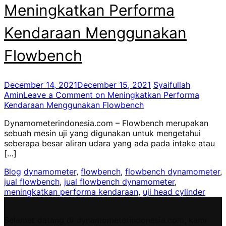
Meningkatkan Performa
Kendaraan Menggunakan
Flowbench
December 14, 2021
December 15, 2021
Syaifullah
Amin
Leave a Comment
on Meningkatkan Performa
Kendaraan Menggunakan Flowbench
Dynamometerindonesia.com – Flowbench merupakan
sebuah mesin uji yang digunakan untuk mengetahui
seberapa besar aliran udara yang ada pada intake atau
[…]
Blog
dynamometer
,
flowbench
,
flowbench dynamometer
,
jual flowbench
,
jual flowbench dynamometer
,
meningkatkan performa kendaraan
,
uji head cylinder
Selamat datang di dynamometerindonesia.com, kami