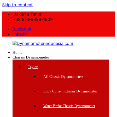
Skip to content
Jakarta Timur
+62 813-9929-1909
facebook
linkedin
Home
Dynamometerindonesia.com
Chassis Dynamometer
Supplier
Taylor
Mesin
Dynamometer
AC Chassis Dynamometers
Berkualitas
Eddy Current Chassis Dynamometer
Water Brake Chassis Dynamometer