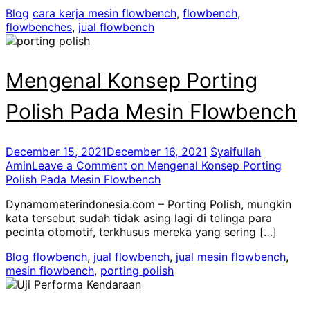
Blog
cara kerja mesin flowbench
,
flowbench
,
flowbenches
,
jual flowbench
Mengenal Konsep Porting
Polish Pada Mesin Flowbench
December 15, 2021
December 16, 2021
Syaifullah
Amin
Leave a Comment
on Mengenal Konsep Porting
Polish Pada Mesin Flowbench
Dynamometerindonesia.com – Porting Polish, mungkin
kata tersebut sudah tidak asing lagi di telinga para
pecinta otomotif, terkhusus mereka yang sering […]
Blog
flowbench
,
jual flowbench
,
jual mesin flowbench
,
mesin flowbench
,
porting polish