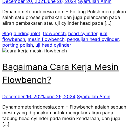
December 20, 2021
June 26, 2024
Syaifullah Amin
Dynamometerindonesia.com – Porting Polish merupakan
salah satu proses perbakan dan juga pelancaran pada
aliran pembakaran atau uji cylinder head pada […]
Blog
dinding inlet
,
flowbench
,
head cylinder
,
jual
flowbench
,
mesin flowbench
,
pengujian head cylinder
,
porting polish
,
uji head cylinder
Bagaimana Cara Kerja Mesin
Flowbench?
December 16, 2021
June 26, 2024
Syaifullah Amin
Dynamometerindonesia.com – Flowbench adalah sebuah
mesin yang digunakan untuk mengukur aliran pada
tabung head cylinder pada mesin kendaraan, dan juga
[…]