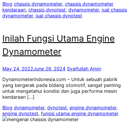
Blog
chassis dynamometer
,
chassis dynamometer
kendaraan
,
chassis dynotest
,
dynamometer
,
jual chassis
dynamometer
,
jual chassis dynotest
Inilah Fungsi Utama Engine
Dynamometer
May 24, 2022
June 26, 2024
Syaifullah Amin
Dynamometerindonesia.com – Untuk sebuah pabrik
yang bergerak pada bidang otomotif, sangat penting
untuk mengetahui kondisi dan juga performa mesin
kendaraan […]
Blog
dynamometer
,
dynotest
,
engine dynamometer
,
engine dynotest
,
fungsi utama engine dynamometer