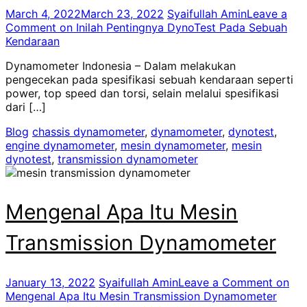
March 4, 2022
March 23, 2022
Syaifullah Amin
Leave a
Comment
on Inilah Pentingnya DynoTest Pada Sebuah
Kendaraan
Dynamometer Indonesia – Dalam melakukan
pengecekan pada spesifikasi sebuah kendaraan seperti
power, top speed dan torsi, selain melalui spesifikasi
dari […]
Blog
chassis dynamometer
,
dynamometer
,
dynotest
,
engine dynamometer
,
mesin dynamometer
,
mesin
dynotest
,
transmission dynamometer
Mengenal Apa Itu Mesin
Transmission Dynamometer
January 13, 2022
Syaifullah Amin
Leave a Comment
on
Mengenal Apa Itu Mesin Transmission Dynamometer