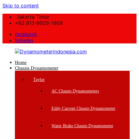
Skip to content
Jakarta Timur
+62 813-9929-1909
facebook
linkedin
Home
Dynamometerindonesia.com
Chassis Dynamometer
Supplier
Taylor
Mesin
Dynamometer
AC Chassis Dynamometers
Berkualitas
Eddy Current Chassis Dynamometer
Water Brake Chassis Dynamometer