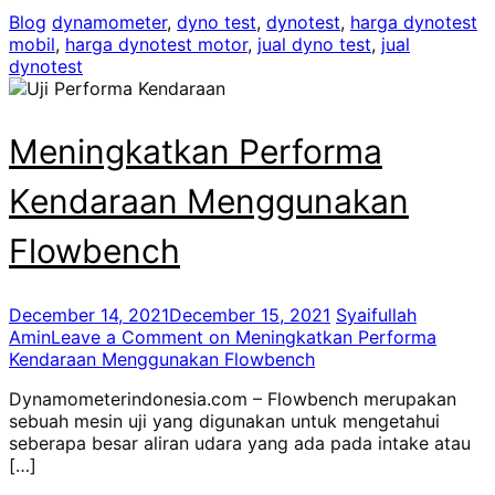
Blog
dynamometer
,
dyno test
,
dynotest
,
harga dynotest
mobil
,
harga dynotest motor
,
jual dyno test
,
jual
dynotest
Meningkatkan Performa
Kendaraan Menggunakan
Flowbench
December 14, 2021
December 15, 2021
Syaifullah
Amin
Leave a Comment
on Meningkatkan Performa
Kendaraan Menggunakan Flowbench
Dynamometerindonesia.com – Flowbench merupakan
sebuah mesin uji yang digunakan untuk mengetahui
seberapa besar aliran udara yang ada pada intake atau
[…]