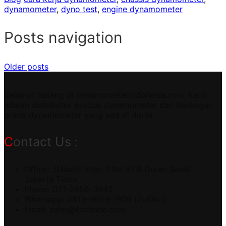
dynamometer
,
dyno test
,
engine dynamometer
Posts navigation
Older posts
Selamat datang di dynamometerindonesia.com, kami
adalah distributor produk dynamometer dari berbagai
brand dynamometer yang ada di dunia.
Contact Us :
Office: Jl.Radin Inten II No 61 B Duren Sawit
Jakarta Timur
Phone: 021-2956-3045
Whatsapp: 0813-9929-1909 (Zulfikri)
Email:
sales@testindo.com