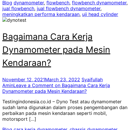
Blog
dynamometer
,
flowbench
,
flowbench dynamometer
,
jual flowbench
,
jual flowbench dynamometer
,
meningkatkan performa kendaraan
,
uji head cylinder
Bagaimana Cara Kerja
Dynamometer pada Mesin
Kendaraan?
November 12, 2021
March 23, 2022
Syaifullah
Amin
Leave a Comment
on Bagaimana Cara Kerja
Dynamometer pada Mesin Kendaraan?
Testingindonesia.co.id – Dyno Test atau dynamometer
sudah lama digunakan dalam proses pengembangan dan
perbaikan pada mesin kendaraan seperti mobil,
motorsport […]
Blog
cara kerja dynamometer
,
chassis dynamometer
,