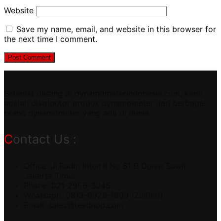
Website
Save my name, email, and website in this browser for
the next time I comment.
Selamat datang di dynamometerindonesia.com, kami
adalah distributor produk dynamometer dari berbagai
brand dynamometer yang ada di dunia.
Contact Us :
Office: Jl.Radin Inten II No 61 B Duren Sawit
Jakarta Timur
Phone: 021-2956-3045
Whatsapp: 0813-9929-1909 (Zulfikri)
Email:
sales@testindo.com