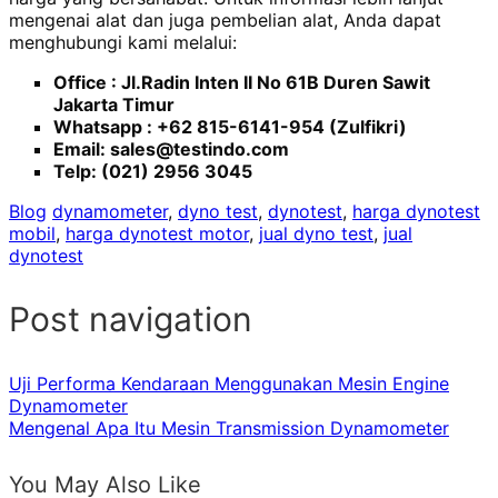
mengenai alat dan juga pembelian alat, Anda dapat
menghubungi kami melalui:
Office : Jl.Radin Inten II No 61B Duren Sawit
Jakarta Timur
Whatsapp : +62 815-6141-954 (Zulfikri)
Email:
sales@testindo.com
Telp: (021) 2956 3045
Blog
dynamometer
,
dyno test
,
dynotest
,
harga dynotest
mobil
,
harga dynotest motor
,
jual dyno test
,
jual
dynotest
Post navigation
Uji Performa Kendaraan Menggunakan Mesin Engine
Dynamometer
Mengenal Apa Itu Mesin Transmission Dynamometer
You May Also Like