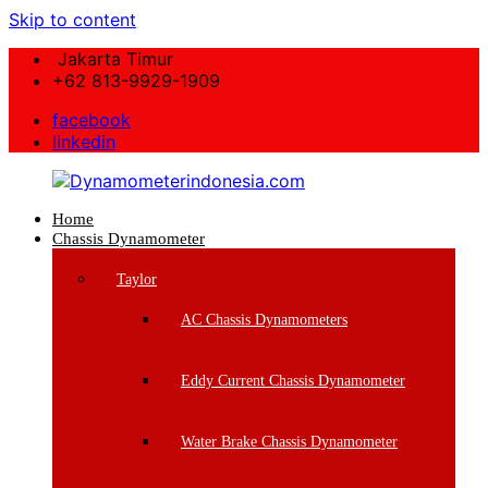
Skip to content
Jakarta Timur
+62 813-9929-1909
facebook
linkedin
Home
Dynamometerindonesia.com
Chassis Dynamometer
Supplier
Taylor
Mesin
Dynamometer
AC Chassis Dynamometers
Berkualitas
Eddy Current Chassis Dynamometer
Water Brake Chassis Dynamometer