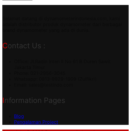
Selamat datang di dynamometerindonesia.com, kami
adalah distributor produk dynamometer dari berbagai
brand dynamometer yang ada di dunia.
Contact Us :
Office: Jl.Radin Inten II No 61 B Duren Sawit
Jakarta Timur
Phone: 021-2956-3045
Whatsapp: 0813-9929-1909 (Zulfikri)
Email:
sales@testindo.com
Information Pages
Blog
Pengalaman Project