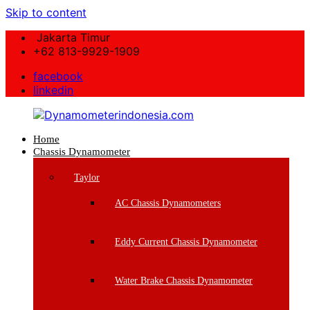
Skip to content
Jakarta Timur
+62 813-9929-1909
facebook
linkedin
Home
Dynamometerindonesia.com
Chassis Dynamometer
Supplier
Taylor
Mesin
Dynamometer
AC Chassis Dynamometers
Berkualitas
Eddy Current Chassis Dynamometer
Water Brake Chassis Dynamometer