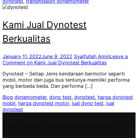
dynotest
,
transmission dynamometer
Kami Jual Dynotest
Berkualitas
January 11, 2022
June 9, 2022
Syaifullah Amin
Leave a
Comment
on Kami Jual Dynotest Berkualitas
Dynotest – Setiap Jenis kendaraan bermotor seperti
mobil, motor dan juga bus tentunya memiliki performa
yang berbeda beda. Dan performa […]
Blog
dynamometer
,
dyno test
,
dynotest
,
harga dynotest
mobil
,
harga dynotest motor
,
jual dyno test
,
jual
dynotest
Selamat datang di dynamometerindonesia.com, kami
adalah distributor produk dynamometer dari berbagai