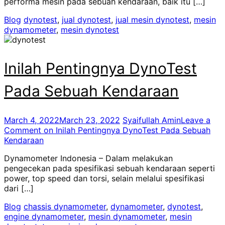
performa mesin pada sebuah kendaraan, baik itu […]
Blog
dynotest
,
jual dynotest
,
jual mesin dynotest
,
mesin
dynamometer
,
mesin dynotest
Inilah Pentingnya DynoTest
Pada Sebuah Kendaraan
March 4, 2022
March 23, 2022
Syaifullah Amin
Leave a
Comment
on Inilah Pentingnya DynoTest Pada Sebuah
Kendaraan
Dynamometer Indonesia – Dalam melakukan
pengecekan pada spesifikasi sebuah kendaraan seperti
power, top speed dan torsi, selain melalui spesifikasi
dari […]
Blog
chassis dynamometer
,
dynamometer
,
dynotest
,
engine dynamometer
,
mesin dynamometer
,
mesin