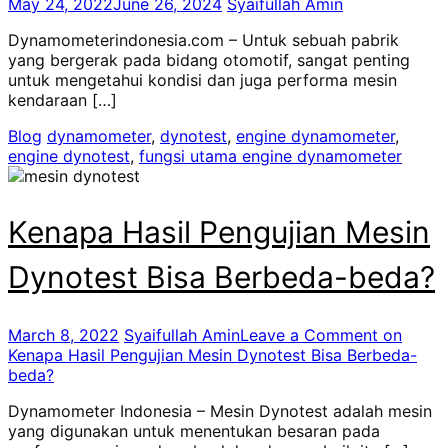
May 24, 2022
June 26, 2024
Syaifullah Amin
Dynamometerindonesia.com – Untuk sebuah pabrik
yang bergerak pada bidang otomotif, sangat penting
untuk mengetahui kondisi dan juga performa mesin
kendaraan […]
Blog
dynamometer
,
dynotest
,
engine dynamometer
,
engine dynotest
,
fungsi utama engine dynamometer
Kenapa Hasil Pengujian Mesin
Dynotest Bisa Berbeda-beda?
March 8, 2022
Syaifullah Amin
Leave a Comment
on
Kenapa Hasil Pengujian Mesin Dynotest Bisa Berbeda-
beda?
Dynamometer Indonesia – Mesin Dynotest adalah mesin
yang digunakan untuk menentukan besaran pada