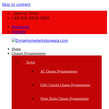
Skip to content
Jakarta Timur
+62 813-9929-1909
facebook
linkedin
Home
Dynamometerindonesia.com
Chassis Dynamometer
Supplier
Taylor
Mesin
Dynamometer
AC Chassis Dynamometers
Berkualitas
Eddy Current Chassis Dynamometer
Water Brake Chassis Dynamometer