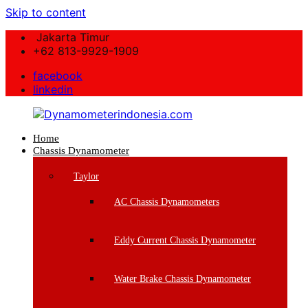
Skip to content
Jakarta Timur
+62 813-9929-1909
facebook
linkedin
Home
Dynamometerindonesia.com
Chassis Dynamometer
Supplier
Taylor
Mesin
Dynamometer
AC Chassis Dynamometers
Berkualitas
Eddy Current Chassis Dynamometer
Water Brake Chassis Dynamometer