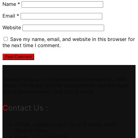
Name
*
Email
*
Website
Save my name, email, and website in this browser for
the next time I comment.
Selamat datang di dynamometerindonesia.com, kami
adalah distributor produk dynamometer dari berbagai
brand dynamometer yang ada di dunia.
Contact Us :
Office: Jl.Radin Inten II No 61 B Duren Sawit
Jakarta Timur
Phone: 021-2956-3045