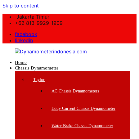
Skip to content
Jakarta Timur
+62 813-9929-1909
facebook
linkedin
Home
Dynamometerindonesia.com
Chassis Dynamometer
Supplier
Taylor
Mesin
Dynamometer
AC Chassis Dynamometers
Berkualitas
Eddy Current Chassis Dynamometer
Water Brake Chassis Dynamometer